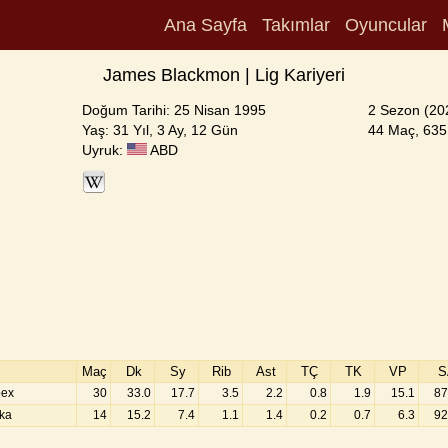
Ana Sayfa
Takımlar
Oyuncular
James Blackmon | Lig Kariyeri
Doğum Tarihi: 25 Nisan 1995
2 Sezon (20
Yaş: 31 Yıl, 3 Ay, 12 Gün
44 Maç, 635 
Uyruk:
ABD
Maç
Dk
Sy
Rib
Ast
TÇ
TK
VP
S
pex
30
33.0
17.7
3.5
2.2
0.8
1.9
15.1
87
aka
14
15.2
7.4
1.1
1.4
0.2
0.7
6.3
92