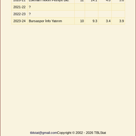
2020-21
Lokman Hekim Fethiye Bld.
12
14.1
4.0
5.6
2021-22
?
2022-23
?
2023-24
Bursaspor İnfo Yatırım
10
9.3
3.4
3.9
tblstat@gmail.com
Copyright © 2002 - 2026 TBLStat