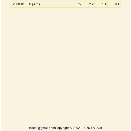
2000-01
Beşiktaş
15
2.2
1.4
0.1
tblstat@gmail.com
Copyright © 2002 - 2026 TBLStat