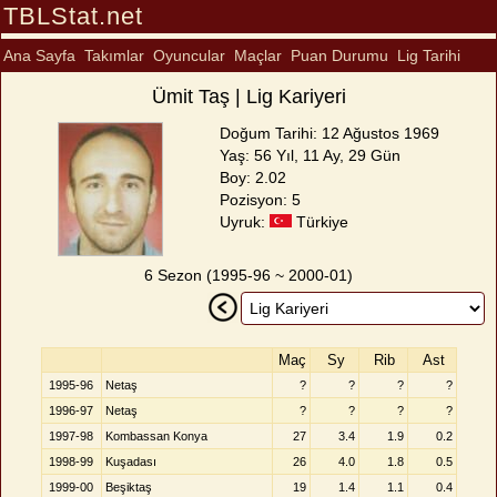
TBLStat.net
Ana Sayfa
Takımlar
Oyuncular
Maçlar
Puan Durumu
Lig Tarihi
Ümit Taş | Lig Kariyeri
Doğum Tarihi: 12 Ağustos 1969
Yaş: 56 Yıl, 11 Ay, 29 Gün
Boy: 2.02
Pozisyon: 5
Uyruk:
Türkiye
6 Sezon (1995-96 ~ 2000-01)
Maç
Sy
Rib
Ast
1995-96
Netaş
?
?
?
?
1996-97
Netaş
?
?
?
?
1997-98
Kombassan Konya
27
3.4
1.9
0.2
1998-99
Kuşadası
26
4.0
1.8
0.5
1999-00
Beşiktaş
19
1.4
1.1
0.4