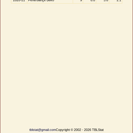
2020-21
Fenerbahçe Beko
9
8.0
3.6
2.1
tblstat@gmail.com
Copyright © 2002 - 2026 TBLStat