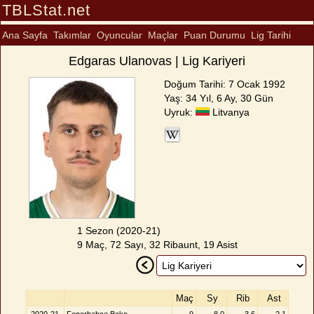
TBLStat.net
Ana Sayfa
Takımlar
Oyuncular
Maçlar
Puan Durumu
Lig Tarihi
Edgaras Ulanovas | Lig Kariyeri
Doğum Tarihi: 7 Ocak 1992
Yaş: 34 Yıl, 6 Ay, 30 Gün
Uyruk:
Litvanya
1 Sezon (2020-21)
9 Maç, 72 Sayı, 32 Ribaunt, 19 Asist
Maç
Sy
Rib
Ast