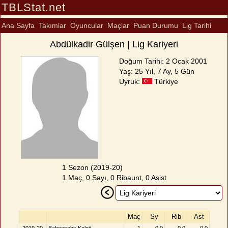
TBLStat.net
Ana Sayfa
Takımlar
Oyuncular
Maçlar
Puan Durumu
Lig Tarihi
Abdülkadir Gülşen | Lig Kariyeri
Doğum Tarihi: 2 Ocak 2001
Yaş: 25 Yıl, 7 Ay, 5 Gün
Uyruk:
Türkiye
1 Sezon (2019-20)
1 Maç, 0 Sayı, 0 Ribaunt, 0 Asist
Maç
Sy
Rib
Ast