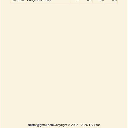
2019-20
Bahçeşehir Koleji
1
0.0
0.0
0.0
tblstat@gmail.com
Copyright © 2002 - 2026 TBLStat