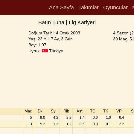
Ana Sayfa
Takımlar
Oyuncular
Batın Tuna | Lig Kariyeri
Doğum Tarihi: 4 Ocak 2003
4 Sezon (2
Yaş: 23 Yıl, 7 Ay, 3 Gün
39 Maç, 51 
Boy: 1.97
Uyruk:
Türkiye
Maç
Dk
Sy
Rib
Ast
TÇ
TK
VP
S
5
9.0
4.2
2.2
1.4
0.6
1.0
6.4
13
5.2
1.3
1.2
0.5
0.0
0.1
2.2