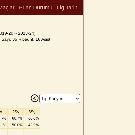
Maçlar
Puan Durumu
Lig Tarihi
019-20 ~ 2023-24)
Sayı, 35 Ribaunt, 16 Asist
A
2Sy
3Sy
-%
66.7%
60.0%
-%
50.0%
42.9%