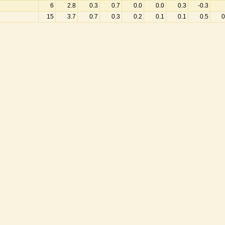
6
2.8
0.3
0.7
0.0
0.0
0.3
-0.3
15
3.7
0.7
0.3
0.2
0.1
0.1
0.5
0