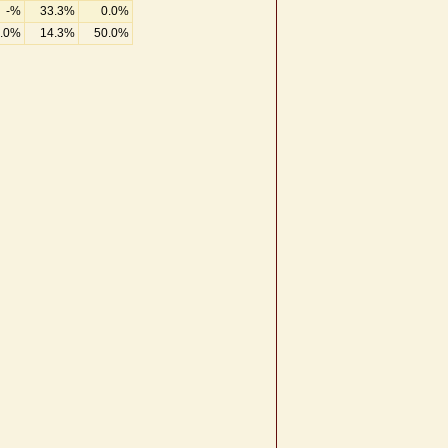
-%
33.3%
0.0%
.0%
14.3%
50.0%