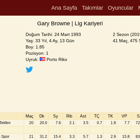
Ana Sayfa
Takımlar
Oyuncular
Gary Browne | Lig Kariyeri
Doğum Tarihi: 24 Mart 1993
2 Sezon (201
Yaş: 33 Yıl, 4 Ay, 13 Gün
41 Maç, 475 S
Boy: 1.85
Pozisyon: 1
Uyruk:
Porto Riko
Maç
Dk
Sy
Rib
Ast
TÇ
TK
VP
S
Tekfen
20
20.0
7.6
2.1
3.5
0.7
1.8
7.7
72
m Spor
21
31.2
15.4
3.3
5.7
1.3
2.9
15.8
83