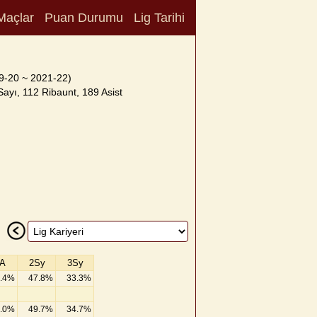
Maçlar
Puan Durumu
Lig Tarihi
9-20 ~ 2021-22)
ayı, 112 Ribaunt, 189 Asist
A
2Sy
3Sy
.4%
47.8%
33.3%
.0%
49.7%
34.7%