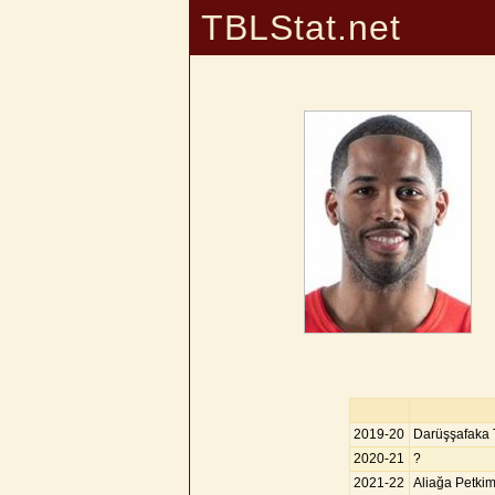
TBLStat.net
2019-20
Darüşşafaka 
2020-21
?
2021-22
Aliağa Petki