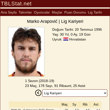
TBLStat.net
Ana Sayfa
Takımlar
Oyuncular
Maçlar
Puan Durumu
Lig Tarihi
Marko Arapović | Lig Kariyeri
Doğum Tarihi: 20 Temmuz 1996
Yaş: 30 Yıl, 0 Ay, 19 Gün
Uyruk:
Hırvatistan
1 Sezon (2018-19)
23 Maç, 178 Sayı, 91 Ribaunt, 25 Asist
Maç
Sy
Rib
Ast