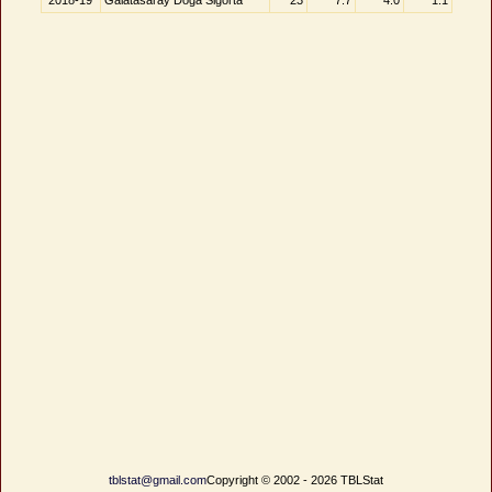
2018-19
Galatasaray Doğa Sigorta
23
7.7
4.0
1.1
tblstat@gmail.com
Copyright © 2002 - 2026 TBLStat