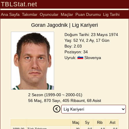
TBLStat.net
Ana Sayfa
Takımlar
Oyuncular
Maçlar
Puan Durumu
Lig Tarihi
Goran Jagodnik | Lig Kariyeri
Doğum Tarihi: 23 Mayıs 1974
Yaş: 52 Yıl, 2 Ay, 17 Gün
Boy: 2.03
Pozisyon: 34
Uyruk:
Slovenya
2 Sezon (1999-00 ~ 2000-01)
56 Maç, 870 Sayı, 405 Ribaunt, 68 Asist
Maç
Sy
Rib
Ast