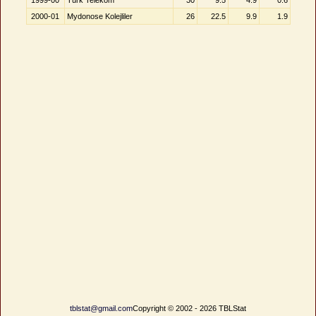
1999-00
Türk Telekom
30
9.5
4.9
0.6
2000-01
Mydonose Kolejliler
26
22.5
9.9
1.9
tblstat@gmail.com
Copyright © 2002 - 2026 TBLStat