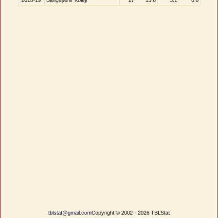
2018-19
Bahçeşehir Koleji
27
15.6
3.1
6.0
tblstat@gmail.com
Copyright © 2002 - 2026 TBLStat