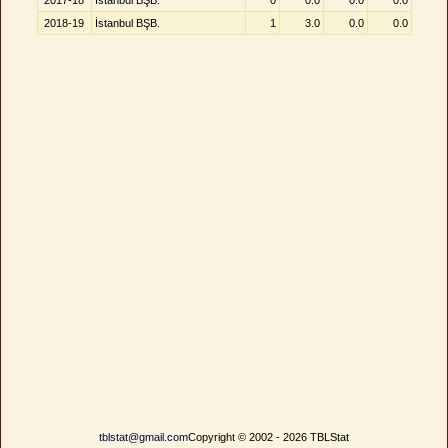
2017-18
İstanbul BŞB.
0
0.0
0.0
0.0
2018-19
İstanbul BŞB.
1
3.0
0.0
0.0
tblstat@gmail.com
Copyright © 2002 - 2026 TBLStat