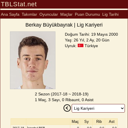
TBLStat.net
Ana Sayfa
Takımlar
Oyuncular
Maçlar
Puan Durumu
Lig Tarihi
Berkay Büyükbayrak | Lig Kariyeri
Doğum Tarihi: 19 Mayıs 2000
Yaş: 26 Yıl, 2 Ay, 20 Gün
Uyruk:
Türkiye
2 Sezon (2017-18 ~ 2018-19)
1 Maç, 3 Sayı, 0 Ribaunt, 0 Asist
Maç
Sy
Rib
Ast