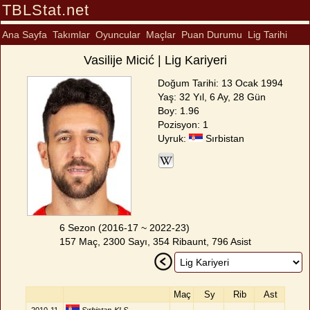
TBLStat.net
Ana Sayfa
Takımlar
Oyuncular
Maçlar
Puan Durumu
Lig Tarihi
Vasilije Micić | Lig Kariyeri
Doğum Tarihi: 13 Ocak 1994
Yaş: 32 Yıl, 6 Ay, 28 Gün
Boy: 1.96
Pozisyon: 1
Uyruk:
Sırbistan
6 Sezon (2016-17 ~ 2022-23)
157 Maç, 2300 Sayı, 354 Ribaunt, 796 Asist
Maç
Sy
Rib
Ast