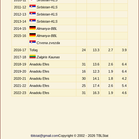
2010-11
Sırbistan-KLS
2011-12
Sırbistan-KLS
2012-13
Sırbistan-KLS
2013-14
Sırbistan-KLS
2014-15
Almanya-BBL
2015-16
Almanya-BBL
Crvena zvezda
2016-17
Tofaş
24
13.3
2.7
3.9
2017-18
Zalgiris Kaunas
2018-19
Anadolu Efes
31
13.6
2.6
6.4
2019-20
Anadolu Efes
16
12.3
1.9
6.4
2020-21
Anadolu Efes
30
14.1
1.8
4.2
2021-22
Anadolu Efes
25
17.4
2.6
5.4
2022-23
Anadolu Efes
31
16.3
1.9
4.6
tblstat@gmail.com
Copyright © 2002 - 2026 TBLStat