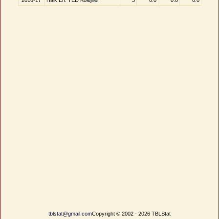
2016-17
Halk En. TED Kolejliler
3
0.0
0.0
0.0
tblstat@gmail.com
Copyright © 2002 - 2026 TBLStat