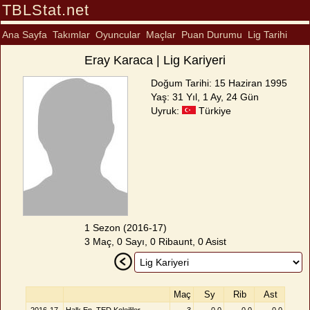
TBLStat.net
Ana Sayfa
Takımlar
Oyuncular
Maçlar
Puan Durumu
Lig Tarihi
Eray Karaca | Lig Kariyeri
Doğum Tarihi: 15 Haziran 1995
Yaş: 31 Yıl, 1 Ay, 24 Gün
Uyruk:
Türkiye
1 Sezon (2016-17)
3 Maç, 0 Sayı, 0 Ribaunt, 0 Asist
Maç
Sy
Rib
Ast