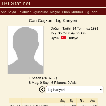
TBLStat.net
Ana Sayfa
Takımlar
Oyuncular
Maçlar
Puan Durumu
Lig Tarihi
Can Coşkun | Lig Kariyeri
Doğum Tarihi: 14 Temmuz 1991
Yaş: 35 Yıl, 0 Ay, 25 Gün
Uyruk:
Türkiye
1 Sezon (2016-17)
8 Maç, 0 Sayı, 6 Ribaunt, 0 Asist
Maç
Sy
Rib
Ast