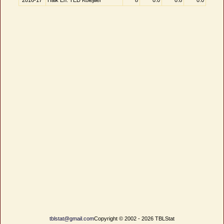
2016-17
Halk En. TED Kolejliler
8
0.0
0.8
0.0
tblstat@gmail.com
Copyright © 2002 - 2026 TBLStat