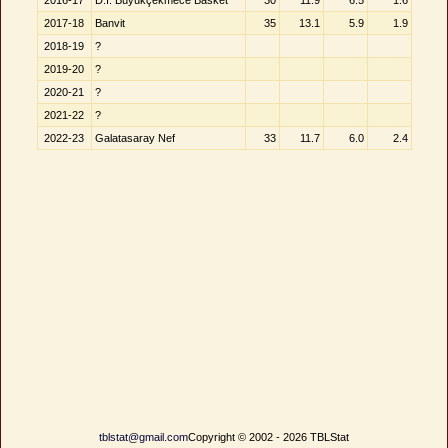
2016-17
D.İ. Büyükçekmece Basket
30
11.9
6.5
1.6
2017-18
Banvit
35
13.1
5.9
1.9
2018-19
?
2019-20
?
2020-21
?
2021-22
?
2022-23
Galatasaray Nef
33
11.7
6.0
2.4
tblstat@gmail.com
Copyright © 2002 - 2026 TBLStat