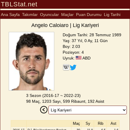
TBLStat.net
Ana Sayfa
Takımlar
Oyuncular
Maçlar
Puan Durumu
Lig Tarihi
Angelo Caloiaro | Lig Kariyeri
Doğum Tarihi: 28 Temmuz 1989
Yaş: 37 Yıl, 0 Ay, 11 Gün
Boy: 2.03
Pozisyon: 4
Uyruk:
ABD
3 Sezon (2016-17 ~ 2022-23)
98 Maç, 1203 Sayı, 599 Ribaunt, 192 Asist
Maç
Sy
Rib
Ast