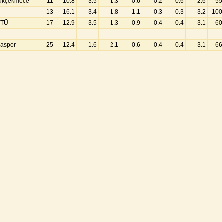
yükçekmece
11
10.8
3.5
1.3
0.6
0.2
0.6
2.6
55
13
16.1
3.4
1.8
1.1
0.3
0.3
3.2
100
ITÜ
17
12.9
3.5
1.3
0.9
0.4
0.4
3.1
60
vaspor
25
12.4
1.6
2.1
0.6
0.4
0.4
3.1
66