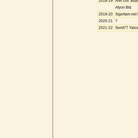
2018-19
Arel Üni. Bü
Afyon Bld.
2019-20
Sigortam.net 
2020-21
?
2021-22
Semt77 Yalo