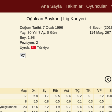
Ana Sayfa
Takımlar
Oyuncular
Oğulcan Baykan | Lig Kariyeri
Doğum Tarihi: 7 Ocak 1996
6 Sezon (201
Yaş: 30 Yıl, 7 Ay, 0 Gün
114 Maç, 267 
Boy: 1.98
Pozisyon: 2
Uyruk:
Türkiye
Maç
Dk
Sy
Rib
Ast
TÇ
TK
VP
S
17
6.8
1.7
0.5
0.4
0.2
0.1
2.2
100
8
5.5
0.8
0.5
0.6
0.1
0.3
0.5
üyükçekmece
23
12.6
2.2
1.9
0.7
0.4
0.5
3.0
50