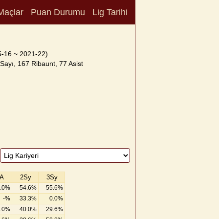
Maçlar
Puan Durumu
Lig Tarihi
5-16 ~ 2021-22)
Sayı, 167 Ribaunt, 77 Asist
A
2Sy
3Sy
.0%
54.6%
55.6%
-%
33.3%
0.0%
.0%
40.0%
29.6%