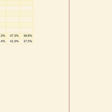
.3%
47.3%
38.8%
.4%
41.0%
37.5%