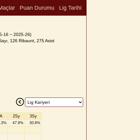
Maçlar
Puan Durumu
Lig Tarihi
5-16 ~ 2025-26)
ayı, 126 Ribaunt, 275 Asist
A
2Sy
3Sy
.3%
47.9%
30.8%