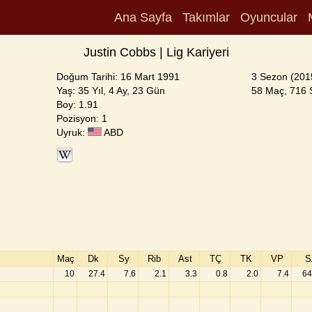
Ana Sayfa
Takımlar
Oyuncular
Justin Cobbs | Lig Kariyeri
Doğum Tarihi: 16 Mart 1991
3 Sezon (201
Yaş: 35 Yıl, 4 Ay, 23 Gün
58 Maç, 716 S
Boy: 1.91
Pozisyon: 1
Uyruk:
ABD
Maç
Dk
Sy
Rib
Ast
TÇ
TK
VP
S
10
27.4
7.6
2.1
3.3
0.8
2.0
7.4
64