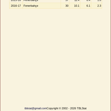
2015-16
Fenerbahçe
37
11.4
6.4
1.8
2016-17
Fenerbahçe
30
10.1
6.1
2.3
tblstat@gmail.com
Copyright © 2002 - 2026 TBLStat