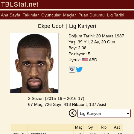
TBLStat.net
Ana Sayfa
Takımlar
Oyuncular
Maçlar
Puan Durumu
Lig Tarihi
Ekpe Udoh | Lig Kariyeri
Doğum Tarihi: 20 Mayıs 1987
Yaş: 39 Yıl, 2 Ay, 20 Gün
Boy: 2.08
Pozisyon: 5
Uyruk:
ABD
2 Sezon (2015-16 ~ 2016-17)
67 Maç, 726 Sayı, 418 Ribaunt, 137 Asist
Maç
Sy
Rib
Ast