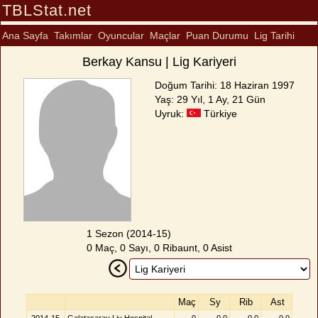
TBLStat.net
Ana Sayfa
Takımlar
Oyuncular
Maçlar
Puan Durumu
Lig Tarihi
Berkay Kansu | Lig Kariyeri
Doğum Tarihi: 18 Haziran 1997
Yaş: 29 Yıl, 1 Ay, 21 Gün
Uyruk:
Türkiye
1 Sezon (2014-15)
0 Maç, 0 Sayı, 0 Ribaunt, 0 Asist
Maç
Sy
Rib
Ast