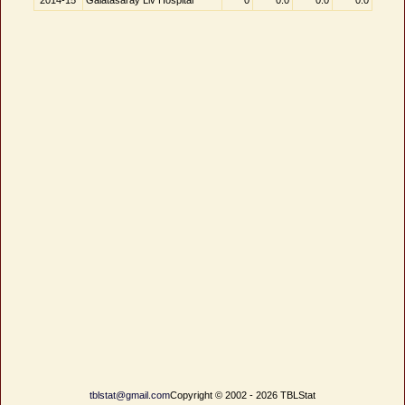
2014-15
Galatasaray Liv Hospital
0
0.0
0.0
0.0
tblstat@gmail.com
Copyright © 2002 - 2026 TBLStat