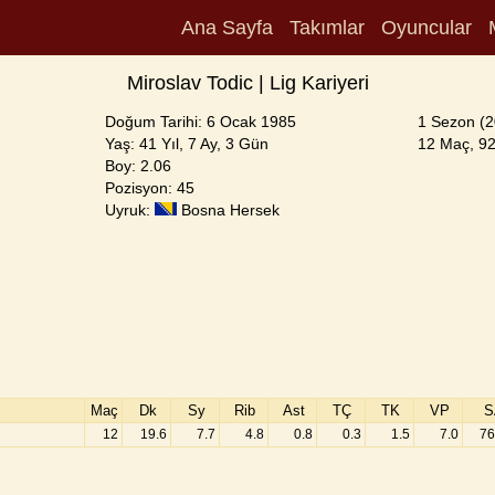
Ana Sayfa
Takımlar
Oyuncular
Miroslav Todic | Lig Kariyeri
Doğum Tarihi: 6 Ocak 1985
1 Sezon (2
Yaş: 41 Yıl, 7 Ay, 3 Gün
12 Maç, 92 
Boy: 2.06
Pozisyon: 45
Uyruk:
Bosna Hersek
Maç
Dk
Sy
Rib
Ast
TÇ
TK
VP
S
12
19.6
7.7
4.8
0.8
0.3
1.5
7.0
76