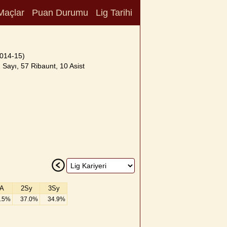
Maçlar
Puan Durumu
Lig Tarihi
014-15)
Sayı, 57 Ribaunt, 10 Asist
A
2Sy
3Sy
.5%
37.0%
34.9%