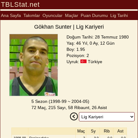
TBLStat.net
Ana Sayfa
Takımlar
Oyuncular
Maçlar
Puan Durumu
Lig Tarihi
Gökhan Sunter | Lig Kariyeri
Doğum Tarihi: 28 Temmuz 1980
Yaş: 46 Yıl, 0 Ay, 12 Gün
Boy: 1.95
Pozisyon: 2
Uyruk:
Türkiye
5 Sezon (1998-99 ~ 2004-05)
72 Maç, 215 Sayı, 58 Ribaunt, 26 Asist
Maç
Sy
Rib
Ast