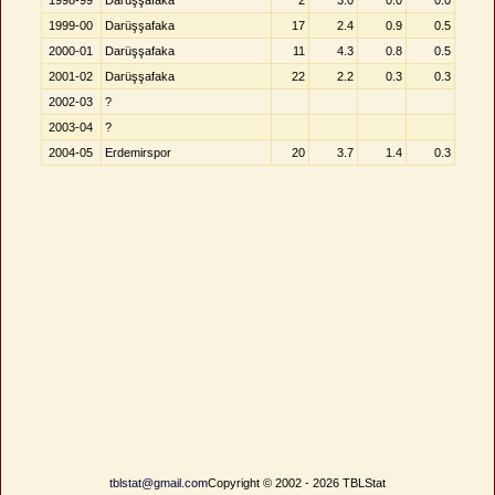
1998-99
Darüşşafaka
2
3.0
0.0
0.0
1999-00
Darüşşafaka
17
2.4
0.9
0.5
2000-01
Darüşşafaka
11
4.3
0.8
0.5
2001-02
Darüşşafaka
22
2.2
0.3
0.3
2002-03
?
2003-04
?
2004-05
Erdemirspor
20
3.7
1.4
0.3
tblstat@gmail.com
Copyright © 2002 - 2026 TBLStat