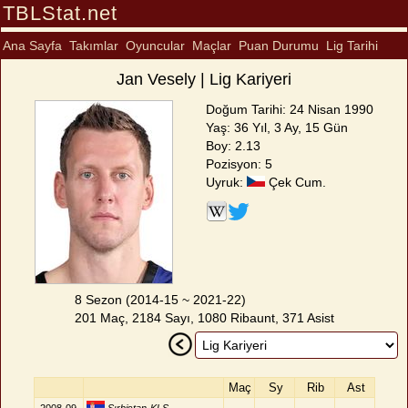
TBLStat.net
Ana Sayfa
Takımlar
Oyuncular
Maçlar
Puan Durumu
Lig Tarihi
Jan Vesely | Lig Kariyeri
Doğum Tarihi: 24 Nisan 1990
Yaş: 36 Yıl, 3 Ay, 15 Gün
Boy: 2.13
Pozisyon: 5
Uyruk:
Çek Cum.
8 Sezon (2014-15 ~ 2021-22)
201 Maç, 2184 Sayı, 1080 Ribaunt, 371 Asist
Maç
Sy
Rib
Ast