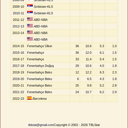
2008-09
Sırbistan-KLS
2009-10
Sırbistan-KLS
2010-11
Sırbistan-KLS
2011-12
ABD-NBA
2012-13
ABD-NBA
2013-14
ABD-NBA
ABD-NBA
2014-15
Fenerbahçe Ülker
36
10.6
5.3
1.0
2015-16
Fenerbahçe
36
12.0
6.1
1.5
2016-17
Fenerbahçe
33
11.4
5.4
1.5
2017-18
Fenerbahçe Doğuş
29
10.6
4.0
1.8
2018-19
Fenerbahçe Beko
12
12.2
6.3
2.3
2019-20
Fenerbahçe Beko
6
6.5
4.3
1.8
2020-21
Fenerbahçe Beko
25
9.8
5.2
2.8
2021-22
Fenerbahçe Beko
24
10.7
6.2
2.9
2022-23
Barcelona
tblstat@gmail.com
Copyright © 2002 - 2026 TBLStat