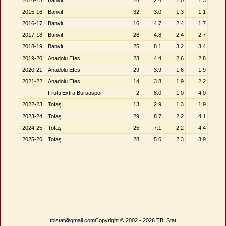
2014-15
Banvit
24
2.6
1.0
1.3
2015-16
Banvit
32
3.0
1.3
1.1
2016-17
Banvit
16
4.7
2.4
1.7
2017-18
Banvit
26
4.8
2.4
2.7
2018-19
Banvit
25
8.1
3.2
3.4
2019-20
Anadolu Efes
23
4.4
2.6
2.8
2020-21
Anadolu Efes
29
3.9
1.6
1.9
2021-22
Anadolu Efes
14
3.8
1.9
2.2
Frutti Extra Bursaspor
2
8.0
1.0
4.0
2022-23
Tofaş
13
2.9
1.3
1.9
2023-24
Tofaş
29
8.7
2.2
4.1
2024-25
Tofaş
25
7.1
2.2
4.4
2025-26
Tofaş
28
5.6
2.3
3.9
tblstat@gmail.com
Copyright © 2002 - 2026 TBLStat