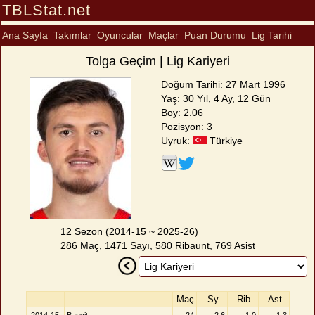
TBLStat.net
Ana Sayfa
Takımlar
Oyuncular
Maçlar
Puan Durumu
Lig Tarihi
Tolga Geçim | Lig Kariyeri
Doğum Tarihi: 27 Mart 1996
Yaş: 30 Yıl, 4 Ay, 12 Gün
Boy: 2.06
Pozisyon: 3
Uyruk:
Türkiye
12 Sezon (2014-15 ~ 2025-26)
286 Maç, 1471 Sayı, 580 Ribaunt, 769 Asist
Maç
Sy
Rib
Ast