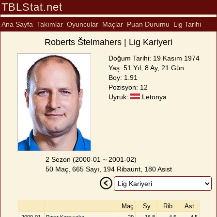
TBLStat.net
Ana Sayfa
Takımlar
Oyuncular
Maçlar
Puan Durumu
Lig Tarihi
Roberts Štelmahers | Lig Kariyeri
Doğum Tarihi: 19 Kasım 1974
Yaş: 51 Yıl, 8 Ay, 21 Gün
Boy: 1.91
Pozisyon: 12
Uyruk:
Letonya
2 Sezon (2000-01 ~ 2001-02)
50 Maç, 665 Sayı, 194 Ribaunt, 180 Asist
Maç
Sy
Rib
Ast