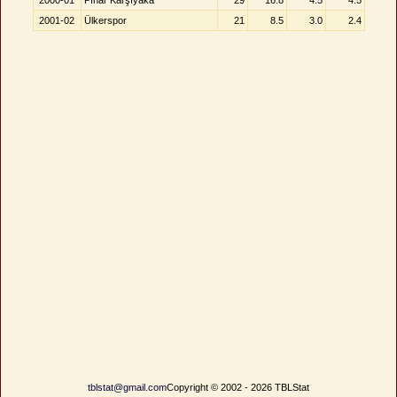
2000-01
Pınar Karşıyaka
29
16.8
4.5
4.5
2001-02
Ülkerspor
21
8.5
3.0
2.4
tblstat@gmail.com
Copyright © 2002 - 2026 TBLStat