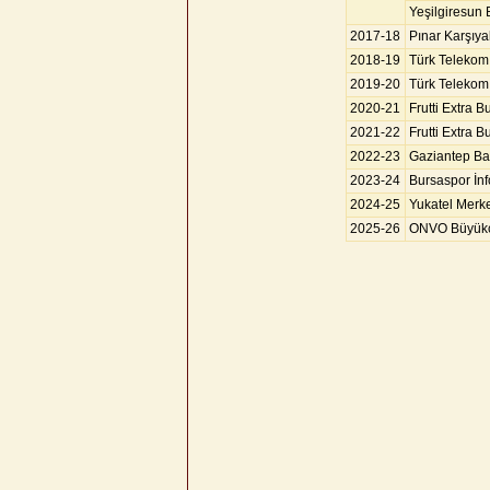
Yeşilgiresun 
2017-18
Pınar Karşıy
2018-19
Türk Telekom
2019-20
Türk Telekom
2020-21
Frutti Extra B
2021-22
Frutti Extra B
2022-23
Gaziantep Ba
2023-24
Bursaspor İnf
2024-25
Yukatel Merke
2025-26
ONVO Büyük