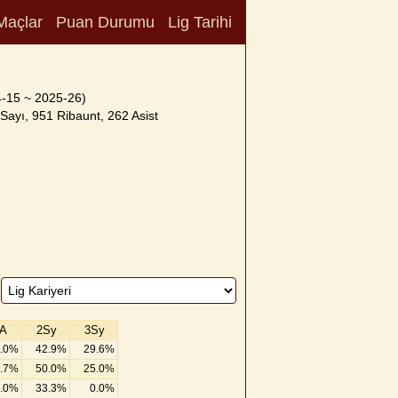
Maçlar
Puan Durumu
Lig Tarihi
-15 ~ 2025-26)
ayı, 951 Ribaunt, 262 Asist
A
2Sy
3Sy
.0%
42.9%
29.6%
.7%
50.0%
25.0%
.0%
33.3%
0.0%