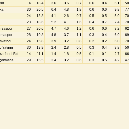
Bld.
14
18.4
3.6
3.6
0.7
0.6
0.4
6.1
50
aka
30
20.5
6.4
4.8
1.8
0.6
0.6
9.8
77
24
13.8
4.1
2.6
0.7
0.5
0.5
5.9
70
23
18.6
5.2
4.1
1.6
0.4
0.7
7.4
70
ursaspor
27
20.6
4.7
4.6
1.2
0.6
0.6
8.2
62
ursaspor
28
19.8
4.8
3.7
1.1
0.3
0.4
6.9
69
sketbol
24
15.8
3.9
3.2
0.8
0.2
0.2
6.0
70
o Yatırım
30
13.9
2.4
2.8
0.5
0.3
0.4
3.8
50
zefendi Bld.
14
11.1
1.4
1.8
0.5
0.1
0.1
2.7
66
çekmece
29
15.5
2.4
3.2
0.6
0.3
0.5
4.2
47