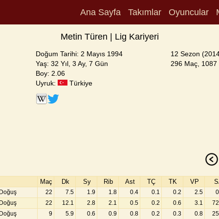
Ana Sayfa
Takımlar
Oyuncular
Metin Türen | Lig Kariyeri
Doğum Tarihi: 2 Mayıs 1994
12 Sezon (2014
Yaş: 32 Yıl, 3 Ay, 7 Gün
296 Maç, 1087 S
Boy: 2.06
Uyruk:
Türkiye
Maç
Dk
Sy
Rib
Ast
TÇ
TK
VP
S
 Doğuş
22
7.5
1.9
1.8
0.4
0.1
0.2
2.5
0
 Doğuş
22
12.1
2.8
2.1
0.5
0.2
0.6
3.1
72
 Doğuş
9
5.9
0.6
0.9
0.8
0.2
0.3
0.8
25