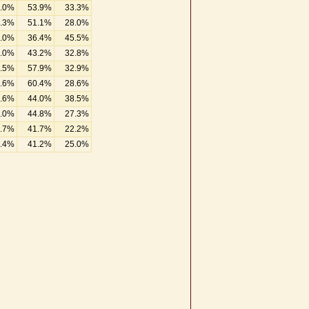
.0%
53.9%
33.3%
.3%
51.1%
28.0%
.0%
36.4%
45.5%
.0%
43.2%
32.8%
.5%
57.9%
32.9%
.6%
60.4%
28.6%
.6%
44.0%
38.5%
.0%
44.8%
27.3%
.7%
41.7%
22.2%
.4%
41.2%
25.0%