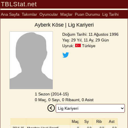
TBLStat.net
Ana Sayfa
Takımlar
Oyuncular
Maçlar
Puan Durumu
Lig Tarihi
Ayberk Köse | Lig Kariyeri
Doğum Tarihi: 11 Ağustos 1996
Yaş: 29 Yıl, 11 Ay, 29 Gün
Uyruk:
Türkiye
1 Sezon (2014-15)
0 Maç, 0 Sayı, 0 Ribaunt, 0 Asist
Maç
Sy
Rib
Ast