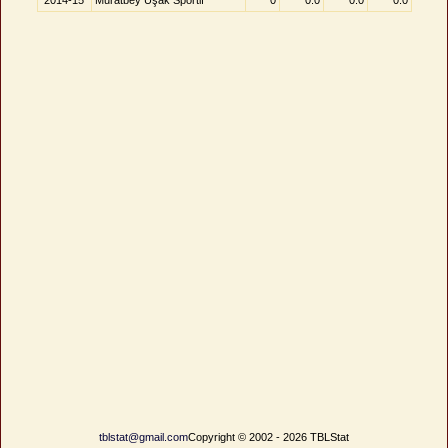
2014-15
Muratbey Uşak Sportif
0
0.0
0.0
0.0
tblstat@gmail.com
Copyright © 2002 - 2026 TBLStat