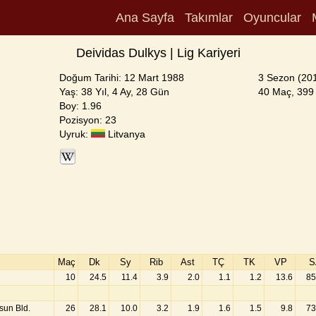
Ana Sayfa
Takımlar
Oyuncular
Deividas Dulkys | Lig Kariyeri
Doğum Tarihi: 12 Mart 1988
3 Sezon (20
Yaş: 38 Yıl, 4 Ay, 28 Gün
40 Maç, 399 
Boy: 1.96
Pozisyon: 23
Uyruk:
Litvanya
Maç
Dk
Sy
Rib
Ast
TÇ
TK
VP
S
10
24.5
11.4
3.9
2.0
1.1
1.2
13.6
85
sun Bld.
26
28.1
10.0
3.2
1.9
1.6
1.5
9.8
73