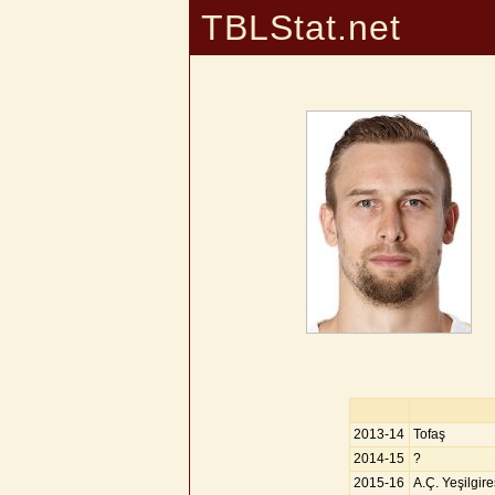
TBLStat.net
2013-14
Tofaş
2014-15
?
2015-16
A.Ç. Yeşilgire