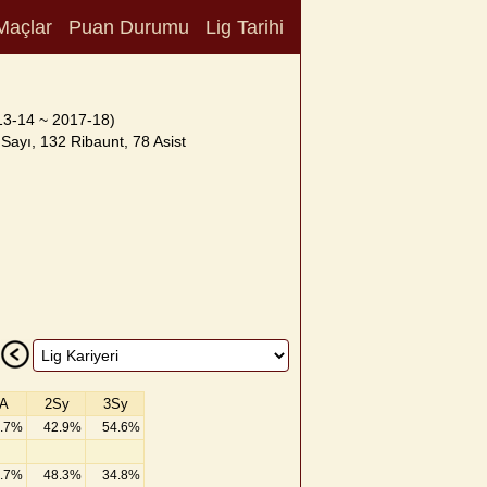
Maçlar
Puan Durumu
Lig Tarihi
13-14 ~ 2017-18)
Sayı, 132 Ribaunt, 78 Asist
A
2Sy
3Sy
.7%
42.9%
54.6%
.7%
48.3%
34.8%