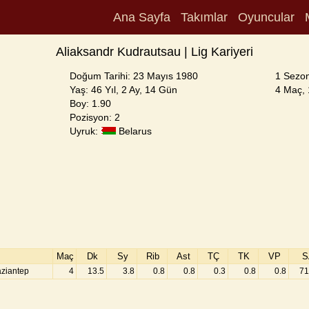
Ana Sayfa
Takımlar
Oyuncular
Aliaksandr Kudrautsau | Lig Kariyeri
Doğum Tarihi: 23 Mayıs 1980
1 Sezon
Yaş: 46 Yıl, 2 Ay, 14 Gün
4 Maç, 
Boy: 1.90
Pozisyon: 2
Uyruk:
Belarus
Maç
Dk
Sy
Rib
Ast
TÇ
TK
VP
S
aziantep
4
13.5
3.8
0.8
0.8
0.3
0.8
0.8
71