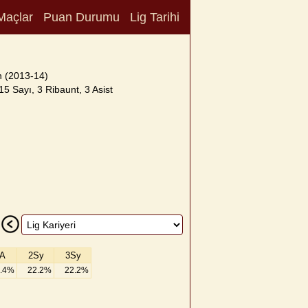
Maçlar
Puan Durumu
Lig Tarihi
 (2013-14)
15 Sayı, 3 Ribaunt, 3 Asist
A
2Sy
3Sy
.4%
22.2%
22.2%