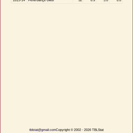
2013-14
Fenerbahçe Ülker
32
8.9
3.0
0.8
tblstat@gmail.com
Copyright © 2002 - 2026 TBLStat