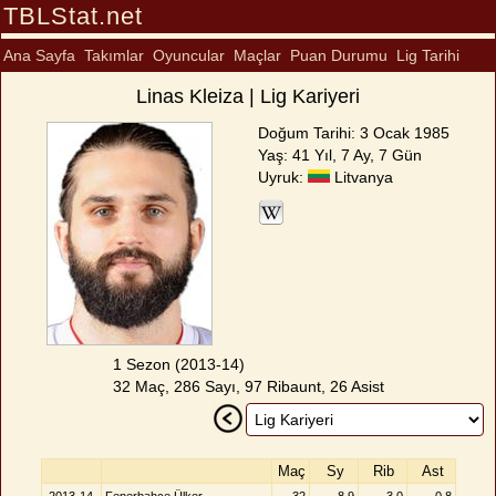
TBLStat.net
Ana Sayfa
Takımlar
Oyuncular
Maçlar
Puan Durumu
Lig Tarihi
Linas Kleiza | Lig Kariyeri
Doğum Tarihi: 3 Ocak 1985
Yaş: 41 Yıl, 7 Ay, 7 Gün
Uyruk:
Litvanya
1 Sezon (2013-14)
32 Maç, 286 Sayı, 97 Ribaunt, 26 Asist
Maç
Sy
Rib
Ast