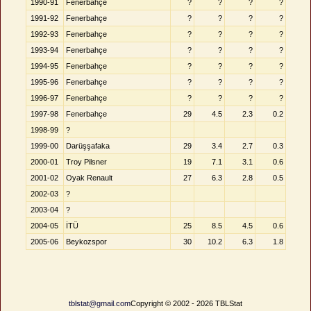
1990-91
Fenerbahçe
?
?
?
?
1991-92
Fenerbahçe
?
?
?
?
1992-93
Fenerbahçe
?
?
?
?
1993-94
Fenerbahçe
?
?
?
?
1994-95
Fenerbahçe
?
?
?
?
1995-96
Fenerbahçe
?
?
?
?
1996-97
Fenerbahçe
?
?
?
?
1997-98
Fenerbahçe
29
4.5
2.3
0.2
1998-99
?
1999-00
Darüşşafaka
29
3.4
2.7
0.3
2000-01
Troy Pilsner
19
7.1
3.1
0.6
2001-02
Oyak Renault
27
6.3
2.8
0.5
2002-03
?
2003-04
?
2004-05
İTÜ
25
8.5
4.5
0.6
2005-06
Beykozspor
30
10.2
6.3
1.8
tblstat@gmail.com
Copyright © 2002 - 2026 TBLStat