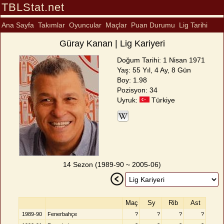
TBLStat.net
Ana Sayfa
Takımlar
Oyuncular
Maçlar
Puan Durumu
Lig Tarihi
Güray Kanan | Lig Kariyeri
Doğum Tarihi: 1 Nisan 1971
Yaş: 55 Yıl, 4 Ay, 8 Gün
Boy: 1.98
Pozisyon: 34
Uyruk:
Türkiye
14 Sezon (1989-90 ~ 2005-06)
Maç
Sy
Rib
Ast
1989-90
Fenerbahçe
?
?
?
?