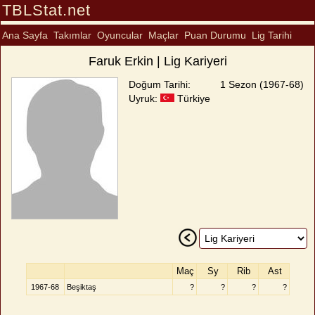
TBLStat.net
Ana Sayfa
Takımlar
Oyuncular
Maçlar
Puan Durumu
Lig Tarihi
Faruk Erkin | Lig Kariyeri
Doğum Tarihi:
1 Sezon (1967-68)
Uyruk:
Türkiye
Maç
Sy
Rib
Ast
1967-68
Beşiktaş
?
?
?
?