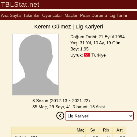
TBLStat.net
Ana Sayfa
Takımlar
Oyuncular
Maçlar
Puan Durumu
Lig Tarihi
Kerem Gülmez | Lig Kariyeri
Doğum Tarihi: 21 Eylül 1994
Yaş: 31 Yıl, 10 Ay, 19 Gün
Boy: 1.95
Uyruk:
Türkiye
3 Sezon (2012-13 ~ 2021-22)
35 Maç, 29 Sayı, 41 Ribaunt, 15 Asist
Maç
Sy
Rib
Ast