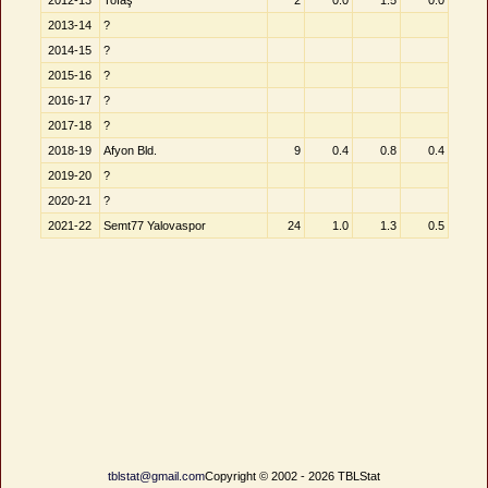
2012-13
Tofaş
2
0.0
1.5
0.0
2013-14
?
2014-15
?
2015-16
?
2016-17
?
2017-18
?
2018-19
Afyon Bld.
9
0.4
0.8
0.4
2019-20
?
2020-21
?
2021-22
Semt77 Yalovaspor
24
1.0
1.3
0.5
tblstat@gmail.com
Copyright © 2002 - 2026 TBLStat