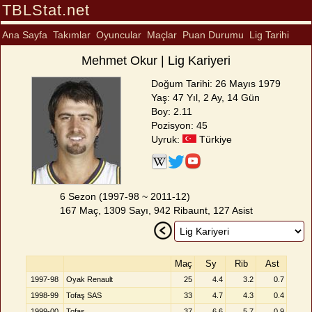
TBLStat.net
Ana Sayfa
Takımlar
Oyuncular
Maçlar
Puan Durumu
Lig Tarihi
Mehmet Okur | Lig Kariyeri
Doğum Tarihi: 26 Mayıs 1979
Yaş: 47 Yıl, 2 Ay, 14 Gün
Boy: 2.11
Pozisyon: 45
Uyruk:
Türkiye
6 Sezon (1997-98 ~ 2011-12)
167 Maç, 1309 Sayı, 942 Ribaunt, 127 Asist
Maç
Sy
Rib
Ast
1997-98
Oyak Renault
25
4.4
3.2
0.7
1998-99
Tofaş SAS
33
4.7
4.3
0.4
1999-00
Tofaş
37
6.6
5.7
0.9