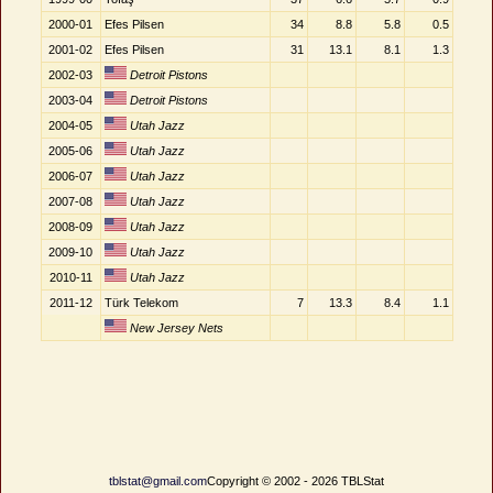
2000-01
Efes Pilsen
34
8.8
5.8
0.5
2001-02
Efes Pilsen
31
13.1
8.1
1.3
2002-03
Detroit Pistons
2003-04
Detroit Pistons
2004-05
Utah Jazz
2005-06
Utah Jazz
2006-07
Utah Jazz
2007-08
Utah Jazz
2008-09
Utah Jazz
2009-10
Utah Jazz
2010-11
Utah Jazz
2011-12
Türk Telekom
7
13.3
8.4
1.1
New Jersey Nets
tblstat@gmail.com
Copyright © 2002 - 2026 TBLStat