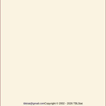
tblstat@gmail.com
Copyright © 2002 - 2026 TBLStat