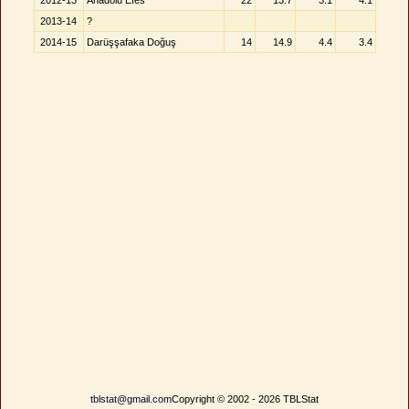
2012-13
Anadolu Efes
22
13.7
3.1
4.1
2013-14
?
2014-15
Darüşşafaka Doğuş
14
14.9
4.4
3.4
tblstat@gmail.com
Copyright © 2002 - 2026 TBLStat