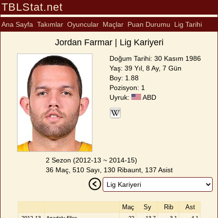
TBLStat.net
Ana Sayfa
Takımlar
Oyuncular
Maçlar
Puan Durumu
Lig Tarihi
Jordan Farmar | Lig Kariyeri
Doğum Tarihi: 30 Kasım 1986
Yaş: 39 Yıl, 8 Ay, 7 Gün
Boy: 1.88
Pozisyon: 1
Uyruk:
ABD
2 Sezon (2012-13 ~ 2014-15)
36 Maç, 510 Sayı, 130 Ribaunt, 137 Asist
Maç
Sy
Rib
Ast