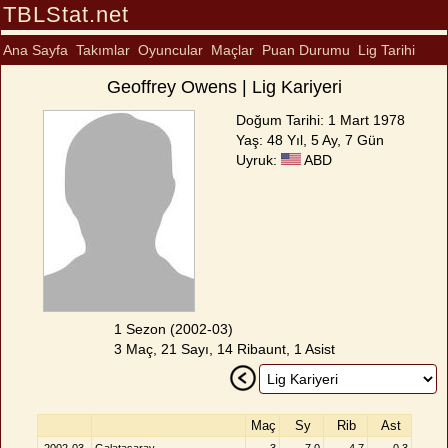
TBLStat.net
Ana Sayfa
Takımlar
Oyuncular
Maçlar
Puan Durumu
Lig Tarihi
Geoffrey Owens | Lig Kariyeri
Doğum Tarihi: 1 Mart 1978
Yaş: 48 Yıl, 5 Ay, 7 Gün
Uyruk:
ABD
1 Sezon (2002-03)
3 Maç, 21 Sayı, 14 Ribaunt, 1 Asist
Maç
Sy
Rib
Ast