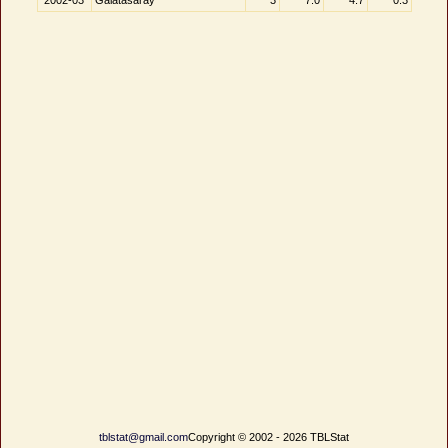
2002-03
Galatasaray
3
7.0
4.7
0.3
tblstat@gmail.com
Copyright © 2002 - 2026 TBLStat