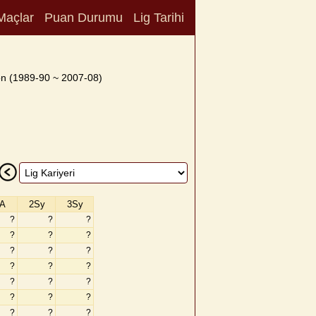
Maçlar
Puan Durumu
Lig Tarihi
n (1989-90 ~ 2007-08)
A
2Sy
3Sy
?
?
?
?
?
?
?
?
?
?
?
?
?
?
?
?
?
?
?
?
?