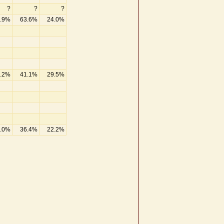
?
?
?
.9%
63.6%
24.0%
.2%
41.1%
29.5%
.0%
36.4%
22.2%