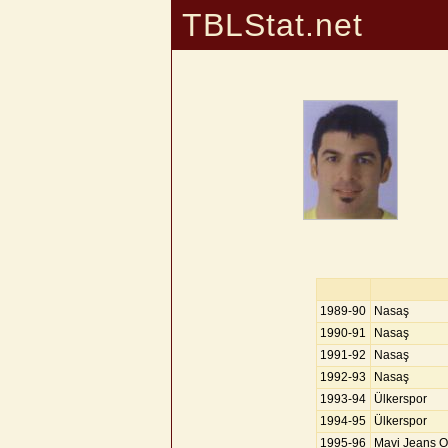
TBLStat.net
1989-90
Nasaş
1990-91
Nasaş
1991-92
Nasaş
1992-93
Nasaş
1993-94
Ülkerspor
1994-95
Ülkerspor
1995-96
Mavi Jeans O