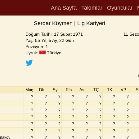
Ana Sayfa
Takımlar
Oyuncular
Serdar Köymen | Lig Kariyeri
Doğum Tarihi: 17 Şubat 1971
11 Sezo
Yaş: 55 Yıl, 5 Ay, 22 Gün
Pozisyon: 1
Uyruk:
Türkiye
Maç
Dk
Sy
Rib
Ast
TÇ
TK
VP
S
?
?
?
?
?
?
?
?
?
?
?
?
?
?
?
?
?
?
?
?
?
?
?
?
?
?
?
?
?
?
?
?
?
?
?
?
?
?
?
?
?
?
?
?
?
?
?
?
rtaköy
?
?
?
?
?
?
?
?