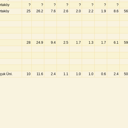
rtaköy
?
?
?
?
?
?
?
?
rtaköy
25
26.2
7.6
2.6
2.0
2.2
1.9
8.6
56
28
24.9
9.4
2.5
1.7
1.3
1.7
6.1
59
çuk Üni.
10
11.6
2.4
1.1
1.0
1.0
0.6
2.4
50