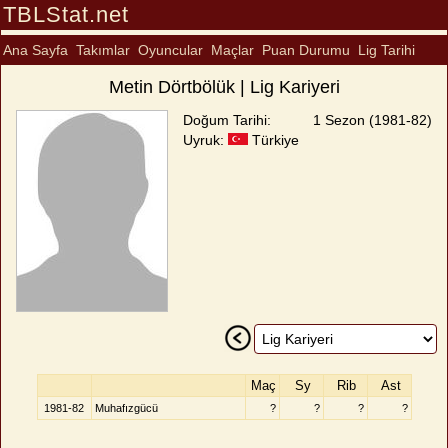
TBLStat.net
Ana Sayfa
Takımlar
Oyuncular
Maçlar
Puan Durumu
Lig Tarihi
Metin Dörtbölük | Lig Kariyeri
Doğum Tarihi:
1 Sezon (1981-82)
Uyruk:
Türkiye
Maç
Sy
Rib
Ast
1981-82
Muhafızgücü
?
?
?
?