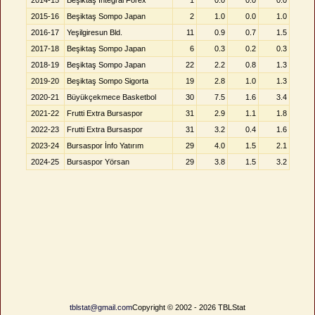
2014-15
Beşiktaş İntegral Forex
1
0.0
0.0
0.0
2015-16
Beşiktaş Sompo Japan
2
1.0
0.0
1.0
2016-17
Yeşilgiresun Bld.
11
0.9
0.7
1.5
2017-18
Beşiktaş Sompo Japan
6
0.3
0.2
0.3
2018-19
Beşiktaş Sompo Japan
22
2.2
0.8
1.3
2019-20
Beşiktaş Sompo Sigorta
19
2.8
1.0
1.3
2020-21
Büyükçekmece Basketbol
30
7.5
1.6
3.4
2021-22
Frutti Extra Bursaspor
31
2.9
1.1
1.8
2022-23
Frutti Extra Bursaspor
31
3.2
0.4
1.6
2023-24
Bursaspor İnfo Yatırım
29
4.0
1.5
2.1
2024-25
Bursaspor Yörsan
29
3.8
1.5
3.2
tblstat@gmail.com
Copyright © 2002 - 2026 TBLStat