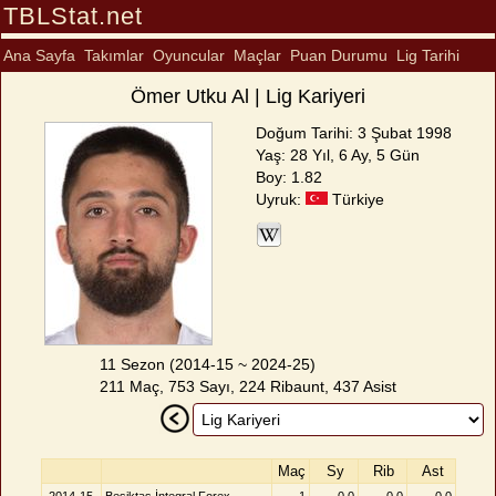
TBLStat.net
Ana Sayfa
Takımlar
Oyuncular
Maçlar
Puan Durumu
Lig Tarihi
Ömer Utku Al | Lig Kariyeri
Doğum Tarihi: 3 Şubat 1998
Yaş: 28 Yıl, 6 Ay, 5 Gün
Boy: 1.82
Uyruk:
Türkiye
11 Sezon (2014-15 ~ 2024-25)
211 Maç, 753 Sayı, 224 Ribaunt, 437 Asist
Maç
Sy
Rib
Ast