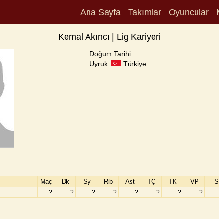
Ana Sayfa
Takımlar
Oyuncular
Kemal Akıncı | Lig Kariyeri
Doğum Tarihi:
Uyruk:
Türkiye
Maç
Dk
Sy
Rib
Ast
TÇ
TK
VP
S
?
?
?
?
?
?
?
?