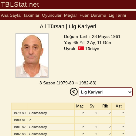
TBLStat.net
Ana Sayfa
Takımlar
Oyuncular
Maçlar
Puan Durumu
Lig Tarihi
Ali Türsan | Lig Kariyeri
Doğum Tarihi: 28 Mayıs 1961
Yaş: 65 Yıl, 2 Ay, 11 Gün
Uyruk:
Türkiye
3 Sezon (1979-80 ~ 1982-83)
Maç
Sy
Rib
Ast
1979-80
Galatasaray
?
?
?
?
1980-81
?
1981-82
Galatasaray
?
?
?
?
1982-83
Galatasaray
?
?
?
?