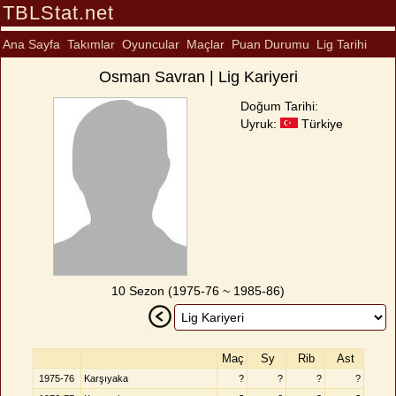
TBLStat.net
Ana Sayfa
Takımlar
Oyuncular
Maçlar
Puan Durumu
Lig Tarihi
Osman Savran | Lig Kariyeri
Doğum Tarihi:
Uyruk:
Türkiye
10 Sezon (1975-76 ~ 1985-86)
Maç
Sy
Rib
Ast
1975-76
Karşıyaka
?
?
?
?