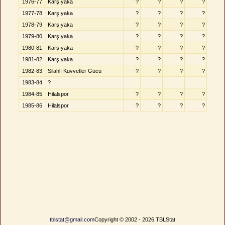
1976-77
Karşıyaka
?
?
?
?
1977-78
Karşıyaka
?
?
?
?
1978-79
Karşıyaka
?
?
?
?
1979-80
Karşıyaka
?
?
?
?
1980-81
Karşıyaka
?
?
?
?
1981-82
Karşıyaka
?
?
?
?
1982-83
Silahlı Kuvvetler Gücü
?
?
?
?
1983-84
?
1984-85
Hilalspor
?
?
?
?
1985-86
Hilalspor
?
?
?
?
tblstat@gmail.com
Copyright © 2002 - 2026 TBLStat