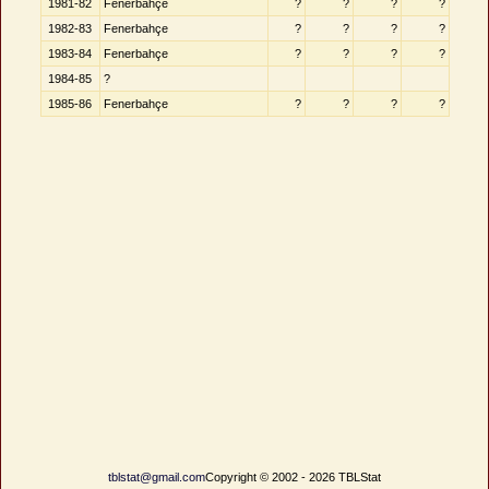
1981-82
Fenerbahçe
?
?
?
?
1982-83
Fenerbahçe
?
?
?
?
1983-84
Fenerbahçe
?
?
?
?
1984-85
?
1985-86
Fenerbahçe
?
?
?
?
tblstat@gmail.com
Copyright © 2002 - 2026 TBLStat