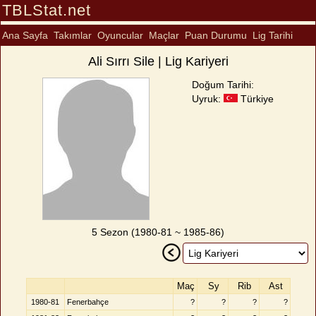
TBLStat.net
Ana Sayfa
Takımlar
Oyuncular
Maçlar
Puan Durumu
Lig Tarihi
Ali Sırrı Sile | Lig Kariyeri
Doğum Tarihi:
Uyruk:
Türkiye
5 Sezon (1980-81 ~ 1985-86)
Maç
Sy
Rib
Ast
1980-81
Fenerbahçe
?
?
?
?