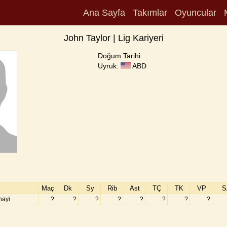
Ana Sayfa
Takımlar
Oyuncular
John Taylor | Lig Kariyeri
Doğum Tarihi:
Uyruk:
ABD
Maç
Dk
Sy
Rib
Ast
TÇ
TK
VP
S
nayi
?
?
?
?
?
?
?
?