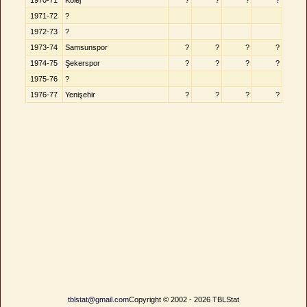
1970-71
Kolej
?
?
?
?
1971-72
?
1972-73
?
1973-74
Samsunspor
?
?
?
?
1974-75
Şekerspor
?
?
?
?
1975-76
?
1976-77
Yenişehir
?
?
?
?
tblstat@gmail.com
Copyright © 2002 - 2026 TBLStat