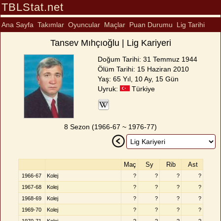
TBLStat.net
Ana Sayfa
Takımlar
Oyuncular
Maçlar
Puan Durumu
Lig Tarihi
Tansev Mıhçıoğlu | Lig Kariyeri
Doğum Tarihi: 31 Temmuz 1944
Ölüm Tarihi: 15 Haziran 2010
Yaş: 65 Yıl, 10 Ay, 15 Gün
Uyruk:
Türkiye
8 Sezon (1966-67 ~ 1976-77)
Maç
Sy
Rib
Ast
1966-67
Kolej
?
?
?
?
1967-68
Kolej
?
?
?
?
1968-69
Kolej
?
?
?
?
1969-70
Kolej
?
?
?
?