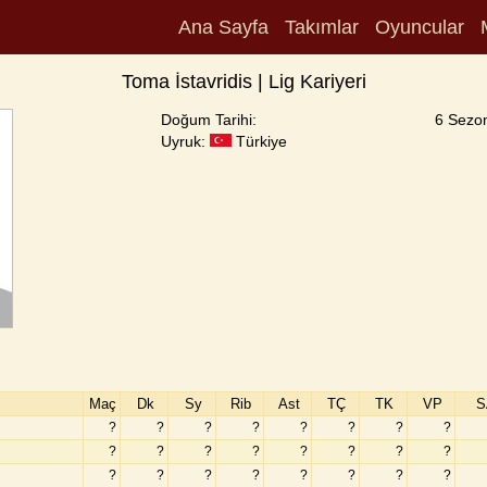
Ana Sayfa
Takımlar
Oyuncular
Toma İstavridis | Lig Kariyeri
Doğum Tarihi:
6 Sezo
Uyruk:
Türkiye
Maç
Dk
Sy
Rib
Ast
TÇ
TK
VP
S
?
?
?
?
?
?
?
?
?
?
?
?
?
?
?
?
?
?
?
?
?
?
?
?