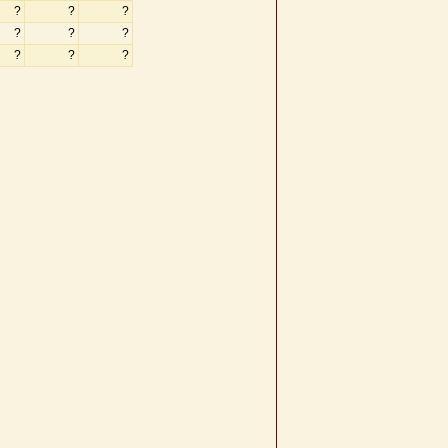
?
?
?
?
?
?
?
?
?