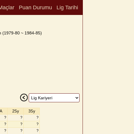
Maçlar
Puan Durumu
Lig Tarihi
n (1979-80 ~ 1984-85)
A
2Sy
3Sy
?
?
?
?
?
?
?
?
?