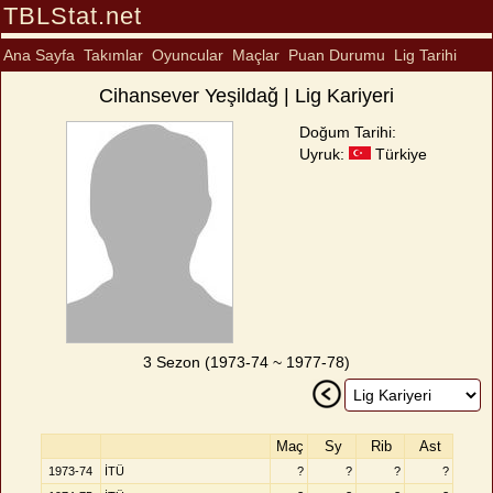
TBLStat.net
Ana Sayfa
Takımlar
Oyuncular
Maçlar
Puan Durumu
Lig Tarihi
Cihansever Yeşildağ | Lig Kariyeri
Doğum Tarihi:
Uyruk:
Türkiye
3 Sezon (1973-74 ~ 1977-78)
Maç
Sy
Rib
Ast
1973-74
İTÜ
?
?
?
?