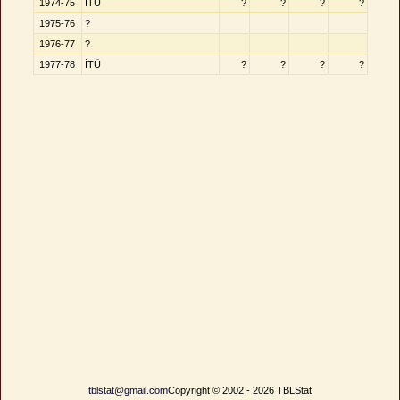
1974-75
İTÜ
?
?
?
?
1975-76
?
1976-77
?
1977-78
İTÜ
?
?
?
?
tblstat@gmail.com
Copyright © 2002 - 2026 TBLStat