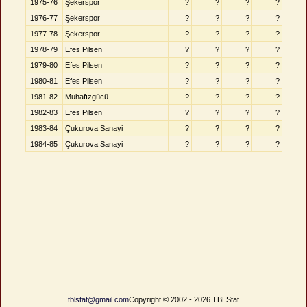
1975-76
Şekerspor
?
?
?
?
1976-77
Şekerspor
?
?
?
?
1977-78
Şekerspor
?
?
?
?
1978-79
Efes Pilsen
?
?
?
?
1979-80
Efes Pilsen
?
?
?
?
1980-81
Efes Pilsen
?
?
?
?
1981-82
Muhafızgücü
?
?
?
?
1982-83
Efes Pilsen
?
?
?
?
1983-84
Çukurova Sanayi
?
?
?
?
1984-85
Çukurova Sanayi
?
?
?
?
tblstat@gmail.com
Copyright © 2002 - 2026 TBLStat