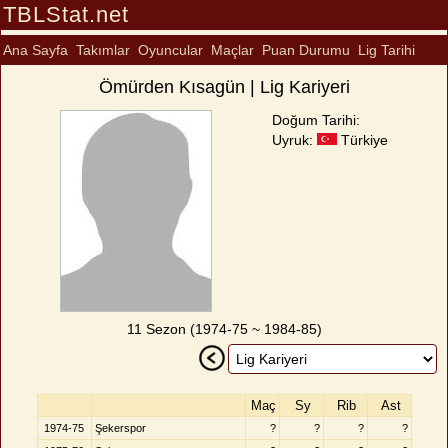
TBLStat.net
Ana Sayfa
Takımlar
Oyuncular
Maçlar
Puan Durumu
Lig Tarihi
Ömürden Kısagün | Lig Kariyeri
Doğum Tarihi:
Uyruk:
Türkiye
11 Sezon (1974-75 ~ 1984-85)
Maç
Sy
Rib
Ast
1974-75
Şekerspor
?
?
?
?