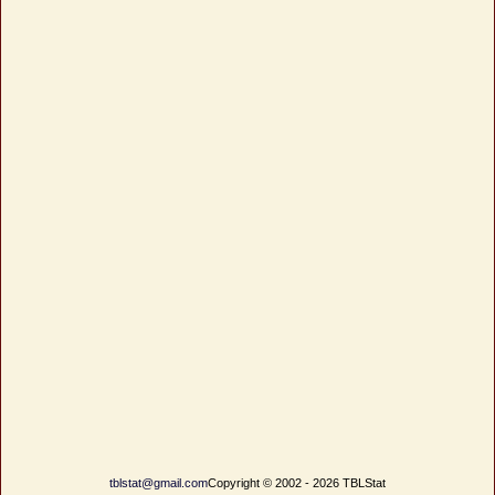
tblstat@gmail.com
Copyright © 2002 - 2026 TBLStat