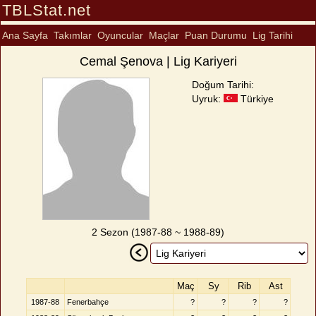
TBLStat.net
Ana Sayfa
Takımlar
Oyuncular
Maçlar
Puan Durumu
Lig Tarihi
Cemal Şenova | Lig Kariyeri
Doğum Tarihi:
Uyruk:
Türkiye
2 Sezon (1987-88 ~ 1988-89)
Maç
Sy
Rib
Ast
1987-88
Fenerbahçe
?
?
?
?